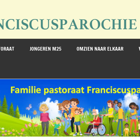
erijstad
TORAAT
JONGEREN M25
OMZIEN NAAR ELKAAR