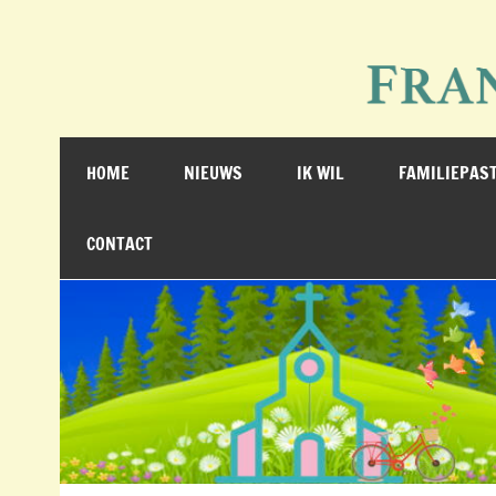
Doorgaan
naar
inhoud
Franciscusparochie Mei
de website van de acht kerken samen
HOME
NIEUWS
IK WIL
FAMILIEPAS
CONTACT