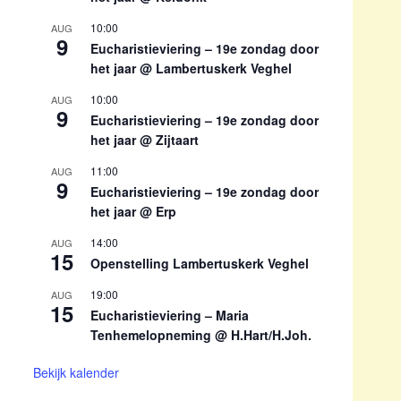
10:00
AUG
9
Eucharistieviering – 19e zondag door
het jaar @ Lambertuskerk Veghel
10:00
AUG
9
Eucharistieviering – 19e zondag door
het jaar @ Zijtaart
11:00
AUG
9
Eucharistieviering – 19e zondag door
het jaar @ Erp
14:00
AUG
15
Openstelling Lambertuskerk Veghel
19:00
AUG
15
Eucharistieviering – Maria
Tenhemelopneming @ H.Hart/H.Joh.
Bekijk kalender