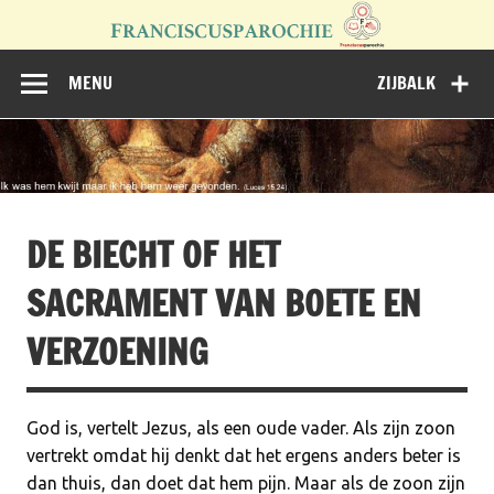
Doorgaan
naar
inhoud
Franciscusparoc
de website van de acht kerken samen
MENU
ZIJBALK
Meierijstad
DE BIECHT OF HET
SACRAMENT VAN BOETE EN
VERZOENING
God is, vertelt Jezus, als een oude vader. Als zijn zoon
vertrekt omdat hij denkt dat het ergens anders beter is
dan thuis, dan doet dat hem pijn. Maar als de zoon zijn