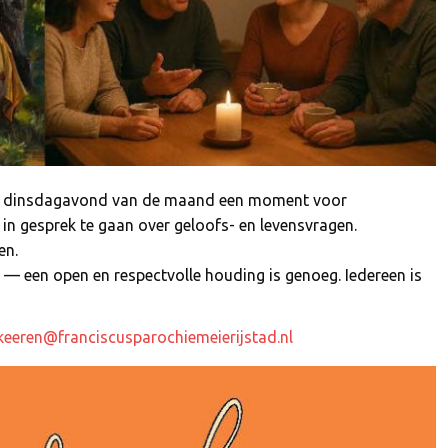
rde dinsdagavond van de maand een moment voor
n gesprek te gaan over geloofs- en levensvragen.
en.
 — een open en respectvolle houding is genoeg. Iedereen is
keeren@franciscusparochiemeierijstad.nl