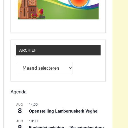
ARCHIEF
Archief
Agenda
14:00
AUG
8
Openstelling Lambertuskerk Veghel
19:00
AUG
8
Eucharistieviering – 19e zaterdag door