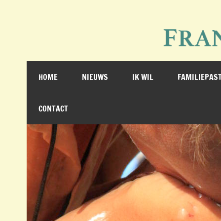
Doorgaan
naar
inhoud
Franciscusparochie Mei
de website van de acht kerken samen
HOME
NIEUWS
IK WIL
FAMILIEPAS
CONTACT